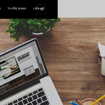
Ụ
TUYỂN DỤNG
LIÊN HỆ
GIỚI THIỆU