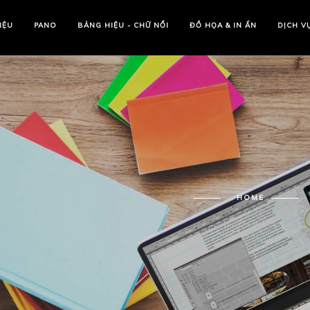
IỆU
PANO
BẢNG HIỆU - CHỮ NỔI
ĐỒ HỌA & IN ẤN
DỊCH V
HOME