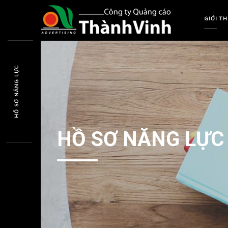
GIỚI TH
HỒ SƠ NĂNG LỰC
HỒ SƠ NĂNG LỰC