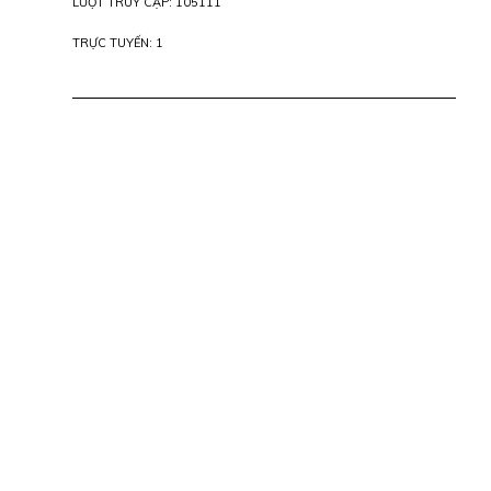
LƯỢT TRUY CẬP: 105111
TRỰC TUYẾN: 1