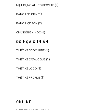
MẶT DỰNG ALUCOMPOSITE
(9)
BẢNG LED ĐIỆN TỬ
BẢNG HỘP ĐÈN
(2)
CHỮ ĐỒNG - INOC
(6)
ĐỒ HỌA & IN ẤN
THIẾT KẾ BROCHURE
(1)
THIẾT KẾ CATALOGUE
(1)
THIẾT KẾ LOGO
(1)
THIẾT KẾ PROFILE
(1)
ONLINE