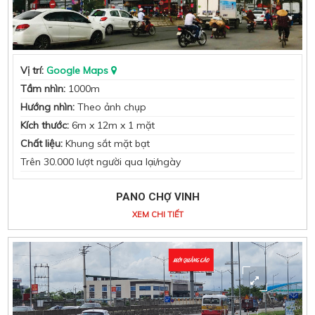
Vị trí:
Google Maps
Tầm nhìn:
1000m
Hướng nhìn:
Theo ảnh chụp
Kích thước:
6m x 12m x 1 mặt
Chất liệu:
Khung sắt mặt bạt
Trên 30.000 lượt người qua lại/ngày
PANO CHỢ VINH
XEM CHI TIẾT