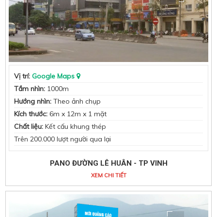
Vị trí:
Google Maps
Tầm nhìn:
1000m
Hướng nhìn:
Theo ảnh chụp
Kích thước:
6m x 12m x 1 mặt
Chất liệu:
Kết cấu khung thép
Trên 200.000 lượt người qua lại
PANO ĐƯỜNG LÊ HUÂN - TP VINH
XEM CHI TIẾT