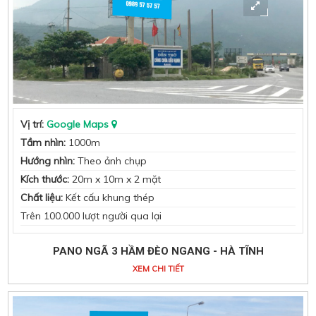
Vị trí:
Google Maps
Tầm nhìn:
1000m
Hướng nhìn:
Theo ảnh chụp
Kích thước:
20m x 10m x 2 mặt
Chất liệu:
Kết cấu khung thép
Trên 100.000 lượt người qua lại
PANO NGÃ 3 HẦM ĐÈO NGANG - HÀ TĨNH
XEM CHI TIẾT