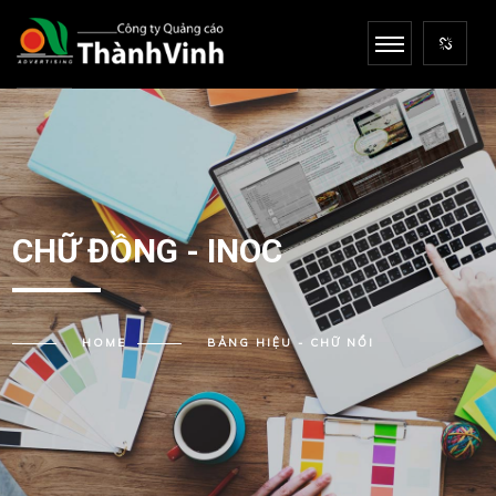
CHỮ ĐỒNG - INOC
HOME
BẢNG HIỆU - CHỮ NỔI