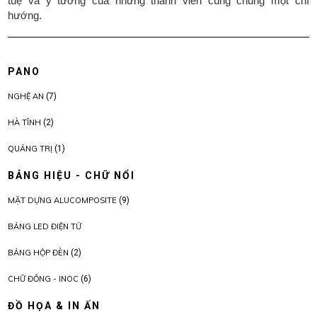
tuệ và ý tưởng của những thành viên cùng chung một chí
hướng.
PANO
NGHỆ AN
(7)
HÀ TĨNH
(2)
QUẢNG TRỊ
(1)
BẢNG HIỆU - CHỮ NỔI
MẶT DỰNG ALUCOMPOSITE
(9)
BẢNG LED ĐIỆN TỬ
BẢNG HỘP ĐÈN
(2)
CHỮ ĐỒNG - INOC
(6)
ĐỒ HỌA & IN ẤN